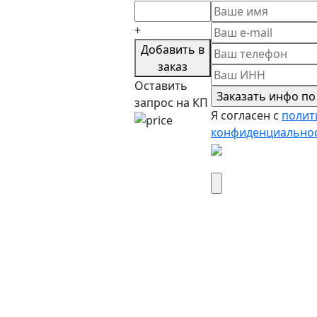
+
Добавить в
заказ
Оставить
запрос на КП
Я согласен c
полит
конфиденциально
Вложить реквизиты 