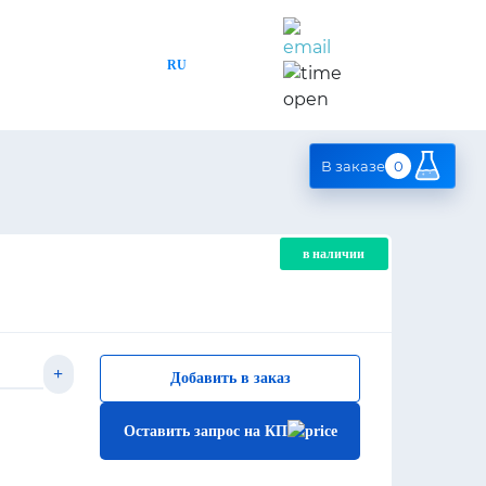
sale@tpcompany.ru
RU
EN
+7 (495) 241-18-87
с 9:00 -
18:00
В заказе
0
в наличии
+
Добавить в заказ
Оставить запрос на КП