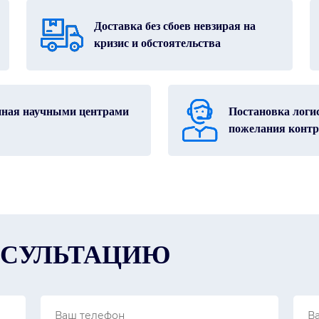
Доставка без сбоев невзирая на
кризис и обстоятельства
нная научными центрами
Постановка логис
пожелания контр
НСУЛЬТАЦИЮ